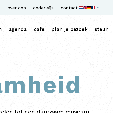
over ons
onderwijs
contact
n
agenda
café
plan je bezoek
steun
amheid
kkelen tot een duurzaam museum.