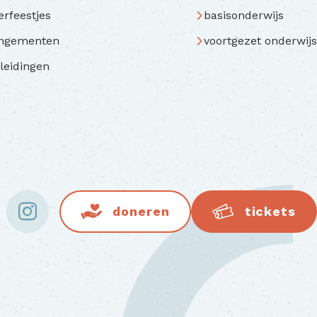
erfeestjes
basisonderwijs
angementen
voortgezet onderwijs
leidingen
doneren
tickets